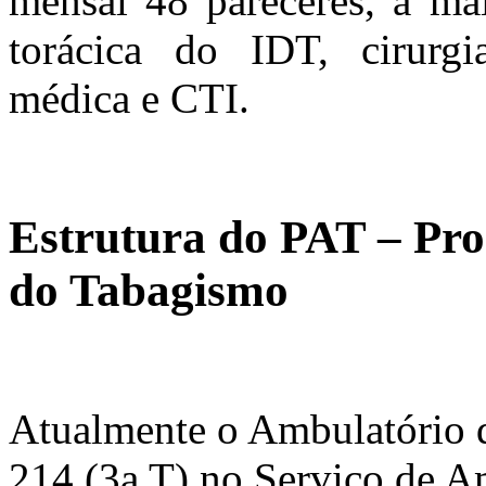
mensal 48 pareceres, a mai
torácica do IDT, cirurgia
médica e CTI.
Estrutura do PAT – Pr
do Tabagismo
Atualmente o Ambulatório d
214 (3a T) no Serviço de A