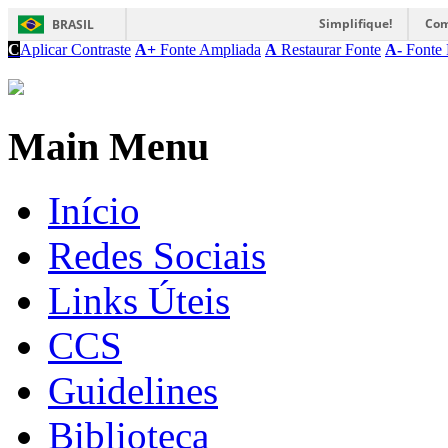
Simplifique!
Com
BRASIL
C
Aplicar Contraste
A+
Fonte Ampliada
A
Restaurar Fonte
A-
Fonte 
Main Menu
Início
Redes Sociais
Links Úteis
CCS
Guidelines
Biblioteca