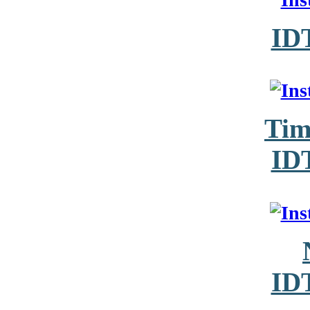
ID
Tim
ID
ID