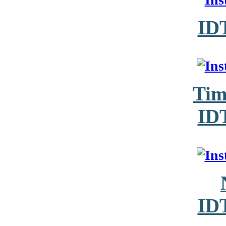
ID
Tim
ID
ID