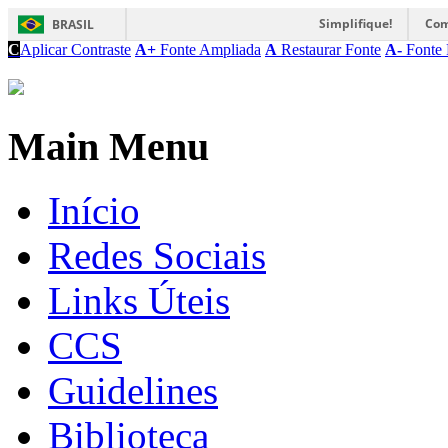
Simplifique!
Com
BRASIL
C
Aplicar Contraste
A+
Fonte Ampliada
A
Restaurar Fonte
A-
Fonte 
Main Menu
Início
Redes Sociais
Links Úteis
CCS
Guidelines
Biblioteca