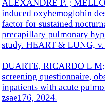
ALEXANDRE P. ; MELLO, 
induced oxyhemoglobin desa
factor for sustained noctur
precapillary pulmonary hype
study. HEART & LUNG, v. 7
DUARTE, RICARDO L M;
screening questionnaire, obs
inpatients with acute pulm
zsae176, 2024.