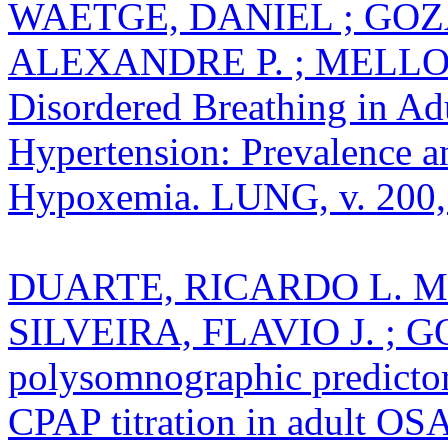
WAETGE, DANIEL ; GOZ
ALEXANDRE P. ; MELLO, 
Disordered Breathing in Ad
Hypertension: Prevalence a
Hypoxemia. LUNG, v. 200, 
DUARTE, RICARDO L. 
SILVEIRA, FLAVIO J. ; GO
polysomnographic predictor
CPAP titration in adult OSA 