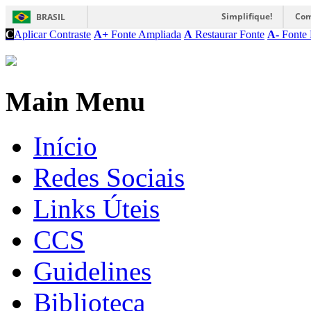
Simplifique!
Com
BRASIL
C
Aplicar Contraste
A+
Fonte Ampliada
A
Restaurar Fonte
A-
Fonte 
Main Menu
Início
Redes Sociais
Links Úteis
CCS
Guidelines
Biblioteca