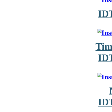
ID
Tim
ID
ID