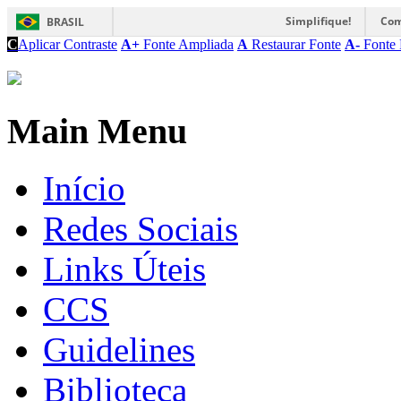
Simplifique!
Com
BRASIL
C
Aplicar Contraste
A+
Fonte Ampliada
A
Restaurar Fonte
A-
Fonte 
Main Menu
Início
Redes Sociais
Links Úteis
CCS
Guidelines
Biblioteca