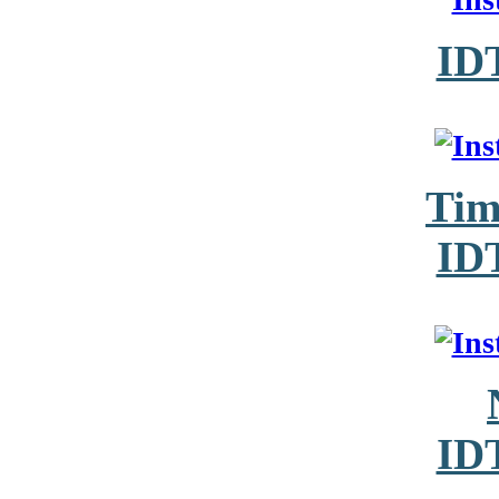
ID
Tim
ID
ID