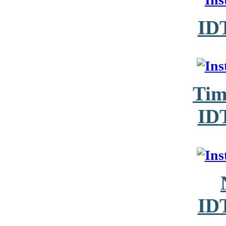
ID
Tim
ID
ID