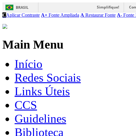
Simplifique!
Com
BRASIL
C
Aplicar Contraste
A+
Fonte Ampliada
A
Restaurar Fonte
A-
Fonte 
Main Menu
Início
Redes Sociais
Links Úteis
CCS
Guidelines
Biblioteca