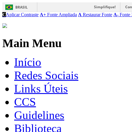
Simplifique!
Com
BRASIL
C
Aplicar Contraste
A+
Fonte Ampliada
A
Restaurar Fonte
A-
Fonte 
Main Menu
Início
Redes Sociais
Links Úteis
CCS
Guidelines
Biblioteca