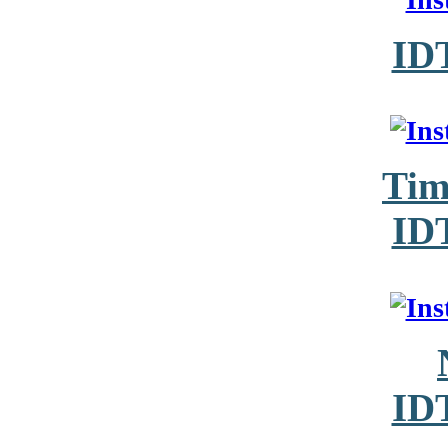
ID
Tim
ID
ID