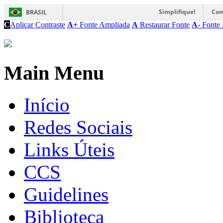
Simplifique!
Com
BRASIL
C
Aplicar Contraste
A+
Fonte Ampliada
A
Restaurar Fonte
A-
Fonte 
Main Menu
Início
Redes Sociais
Links Úteis
CCS
Guidelines
Biblioteca