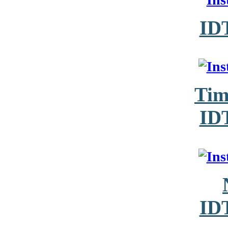
ID
Tim
ID
ID