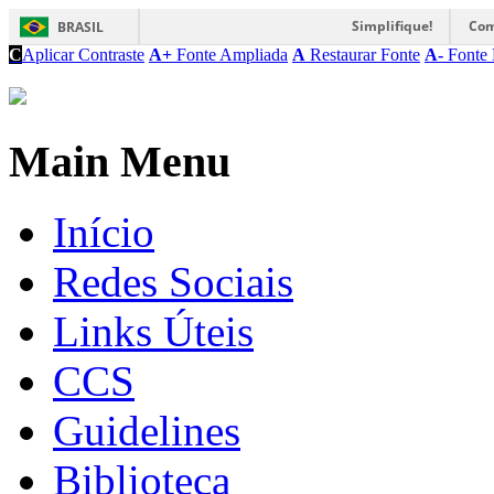
Simplifique!
Com
BRASIL
C
Aplicar Contraste
A+
Fonte Ampliada
A
Restaurar Fonte
A-
Fonte 
Main Menu
Início
Redes Sociais
Links Úteis
CCS
Guidelines
Biblioteca