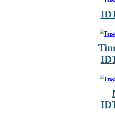
ID
Tim
ID
ID