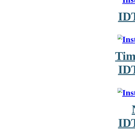
ID
Tim
ID
ID