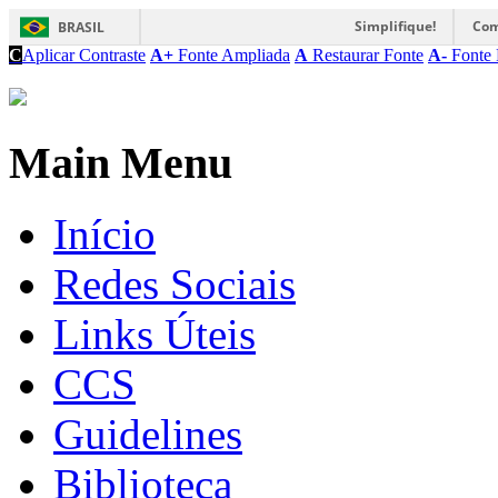
Simplifique!
Com
BRASIL
C
Aplicar Contraste
A+
Fonte Ampliada
A
Restaurar Fonte
A-
Fonte 
Main Menu
Início
Redes Sociais
Links Úteis
CCS
Guidelines
Biblioteca