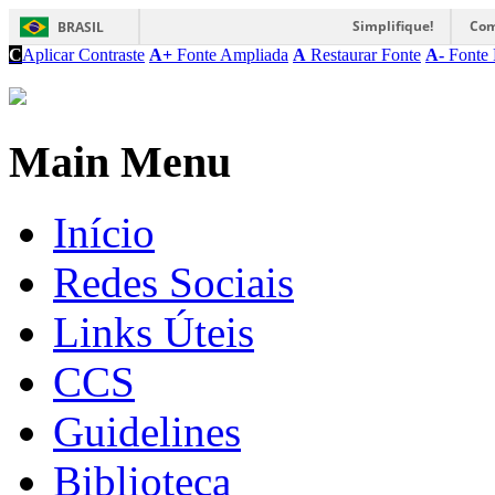
Simplifique!
Com
BRASIL
C
Aplicar Contraste
A+
Fonte Ampliada
A
Restaurar Fonte
A-
Fonte 
Main Menu
Início
Redes Sociais
Links Úteis
CCS
Guidelines
Biblioteca