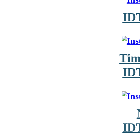
ID
Tim
ID
ID