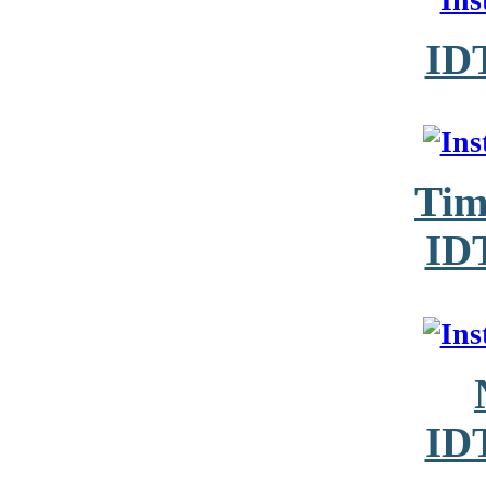
ID
Tim
ID
ID