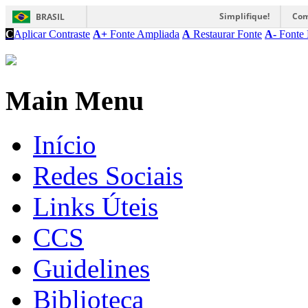
Simplifique!
Com
BRASIL
C
Aplicar Contraste
A+
Fonte Ampliada
A
Restaurar Fonte
A-
Fonte 
Main Menu
Início
Redes Sociais
Links Úteis
CCS
Guidelines
Biblioteca