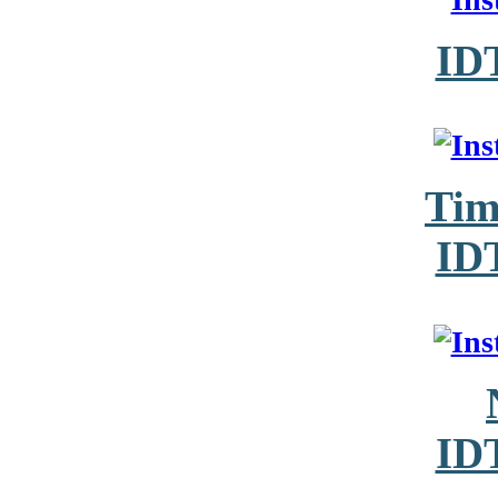
ID
Tim
ID
ID