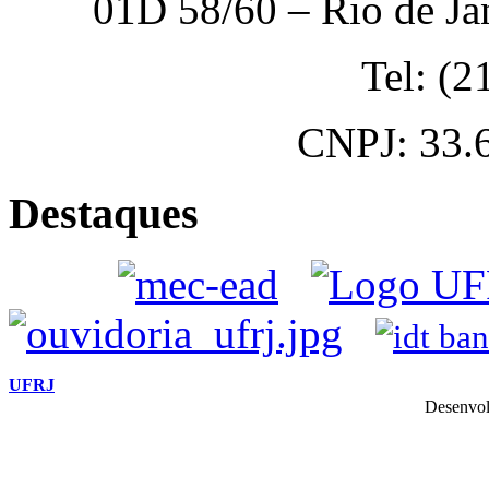
01D 58/60 – Rio de Ja
Tel: (
CNPJ: 33.
Destaques
UFRJ
Desenvol