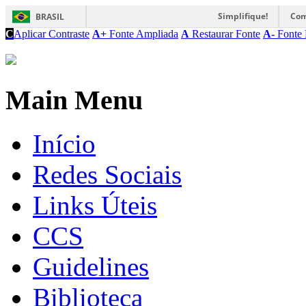
Simplifique!
Com
BRASIL
C
Aplicar Contraste
A+
Fonte Ampliada
A
Restaurar Fonte
A-
Fonte 
Main Menu
Início
Redes Sociais
Links Úteis
CCS
Guidelines
Biblioteca