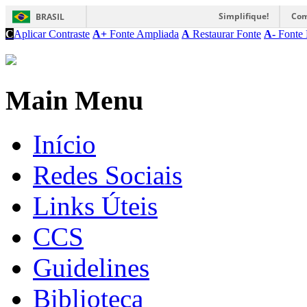
Simplifique!
Com
BRASIL
C
Aplicar Contraste
A+
Fonte Ampliada
A
Restaurar Fonte
A-
Fonte 
Main Menu
Início
Redes Sociais
Links Úteis
CCS
Guidelines
Biblioteca