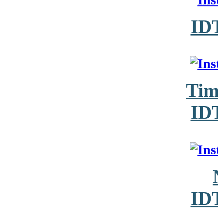
ID
Tim
ID
ID