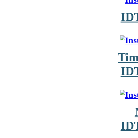
ID
Tim
ID
ID