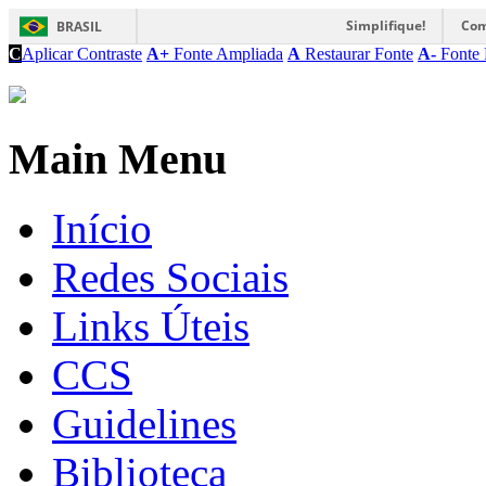
Simplifique!
Com
BRASIL
C
Aplicar Contraste
A+
Fonte Ampliada
A
Restaurar Fonte
A-
Fonte 
Main Menu
Início
Redes Sociais
Links Úteis
CCS
Guidelines
Biblioteca