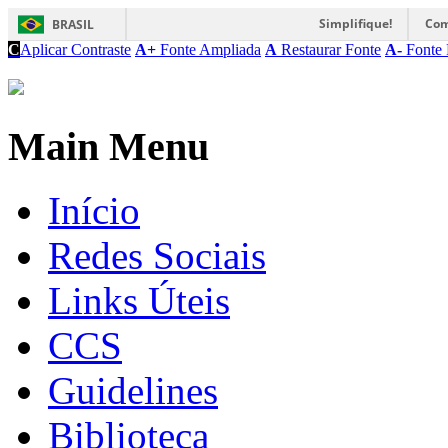
Simplifique!
Com
BRASIL
C
Aplicar Contraste
A+
Fonte Ampliada
A
Restaurar Fonte
A-
Fonte 
Main Menu
Início
Redes Sociais
Links Úteis
CCS
Guidelines
Biblioteca