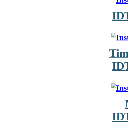
ID
Tim
ID
ID