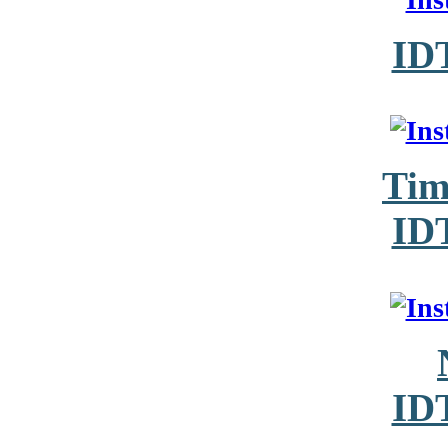
ID
Tim
ID
ID