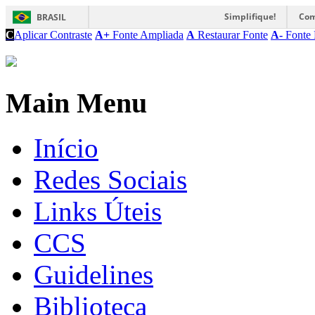
Simplifique!
Com
BRASIL
C
Aplicar Contraste
A+
Fonte Ampliada
A
Restaurar Fonte
A-
Fonte 
Main Menu
Início
Redes Sociais
Links Úteis
CCS
Guidelines
Biblioteca