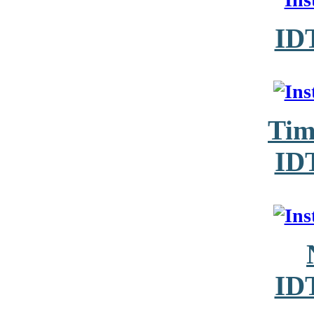
ID
Tim
ID
ID