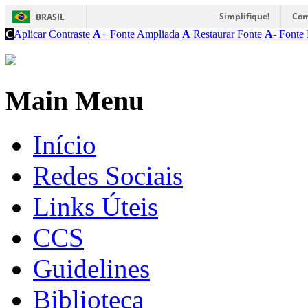
Simplifique!
Com
BRASIL
C
Aplicar Contraste
A+
Fonte Ampliada
A
Restaurar Fonte
A-
Fonte 
Main Menu
Início
Redes Sociais
Links Úteis
CCS
Guidelines
Biblioteca