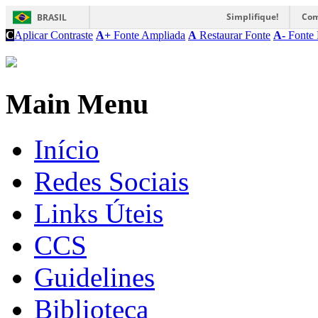
Simplifique!
Com
BRASIL
C
Aplicar Contraste
A+
Fonte Ampliada
A
Restaurar Fonte
A-
Fonte 
Main Menu
Início
Redes Sociais
Links Úteis
CCS
Guidelines
Biblioteca