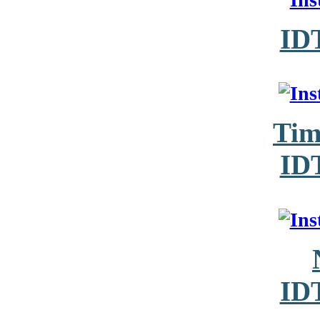
ID
Tim
ID
ID