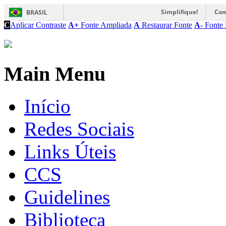
Simplifique!
Com
BRASIL
C
Aplicar Contraste
A+
Fonte Ampliada
A
Restaurar Fonte
A-
Fonte 
Main Menu
Início
Redes Sociais
Links Úteis
CCS
Guidelines
Biblioteca