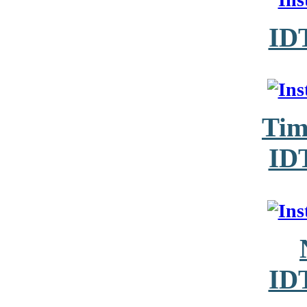
ID
Tim
ID
ID