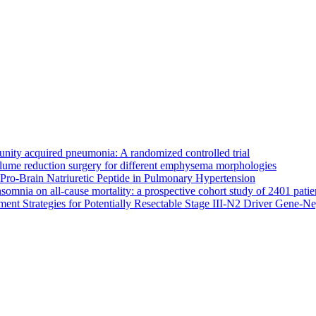
nity acquired pneumonia: A randomized controlled trial
lume reduction surgery for different emphysema morphologies
Pro-Brain Natriuretic Peptide in Pulmonary Hypertension
somnia on all-cause mortality: a prospective cohort study of 2401 patie
atment Strategies for Potentially Resectable Stage III-N2 Driver Gene