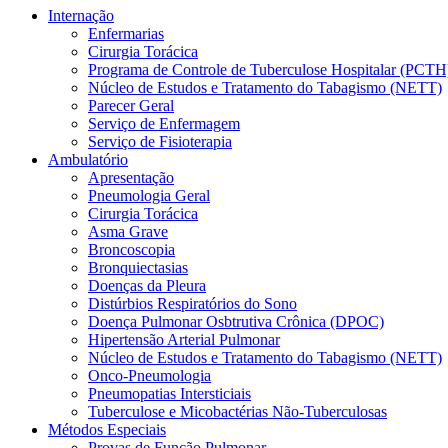
Internação
Enfermarias
Cirurgia Torácica
Programa de Controle de Tuberculose Hospitalar (PCTH
Núcleo de Estudos e Tratamento do Tabagismo (NETT)
Parecer Geral
Serviço de Enfermagem
Serviço de Fisioterapia
Ambulatório
Apresentação
Pneumologia Geral
Cirurgia Torácica
Asma Grave
Broncoscopia
Bronquiectasias
Doenças da Pleura
Distúrbios Respiratórios do Sono
Doença Pulmonar Osbtrutiva Crônica (DPOC)
Hipertensão Arterial Pulmonar
Núcleo de Estudos e Tratamento do Tabagismo (NETT)
Onco-Pneumologia
Pneumopatias Intersticiais
Tuberculose e Micobactérias Não-Tuberculosas
Métodos Especiais
Provas de Função Pulmonar