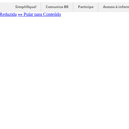
Simplifique!
Comunica BR
Participe
Acesso à infor
Reduzida
»»
Pular para Conteúdo