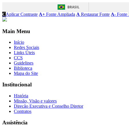
BRASIL
C
Aplicar Contraste
A+
Fonte Ampliada
A
Restaurar Fonte
A-
Fonte 
Main Menu
Início
Redes Sociais
Links Úteis
CCS
Guidelines
Biblioteca
Mapa do Site
Institucional
História
Missão, Visão e valores
Direção Executiva e Conselho Diretor
Contratos
Assistência