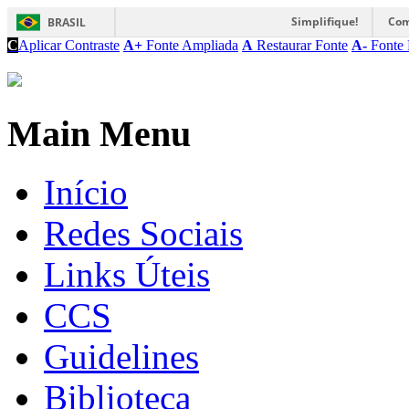
Simplifique!
Com
BRASIL
C
Aplicar Contraste
A+
Fonte Ampliada
A
Restaurar Fonte
A-
Fonte 
Main Menu
Início
Redes Sociais
Links Úteis
CCS
Guidelines
Biblioteca