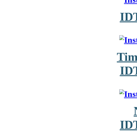
ID
Tim
ID
ID