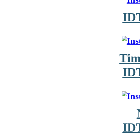
ID
Tim
ID
ID