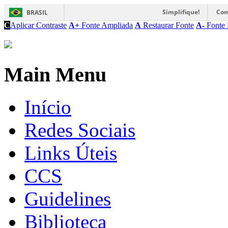
Simplifique!
Com
BRASIL
C
Aplicar Contraste
A+
Fonte Ampliada
A
Restaurar Fonte
A-
Fonte 
Main Menu
Início
Redes Sociais
Links Úteis
CCS
Guidelines
Biblioteca