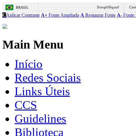
Simplifique!
Com
BRASIL
C
Aplicar Contraste
A+
Fonte Ampliada
A
Restaurar Fonte
A-
Fonte 
Main Menu
Início
Redes Sociais
Links Úteis
CCS
Guidelines
Biblioteca