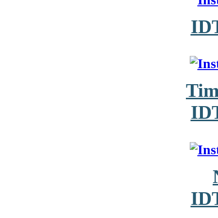
ID
Tim
ID
ID