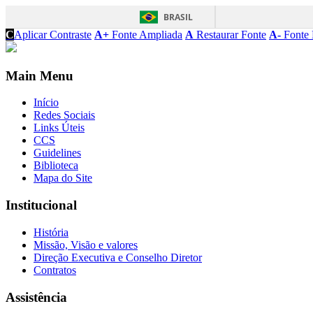
BRASIL
C
Aplicar Contraste
A+
Fonte Ampliada
A
Restaurar Fonte
A-
Fonte 
Main Menu
Início
Redes Sociais
Links Úteis
CCS
Guidelines
Biblioteca
Mapa do Site
Institucional
História
Missão, Visão e valores
Direção Executiva e Conselho Diretor
Contratos
Assistência