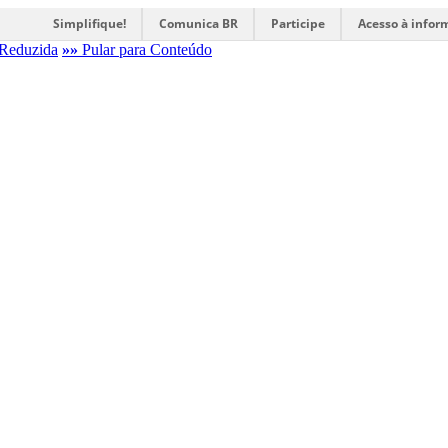
Simplifique!
Comunica BR
Participe
Acesso à infor
Reduzida
»»
Pular para Conteúdo