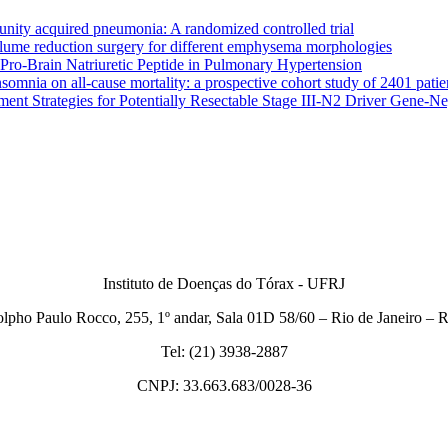
nity acquired pneumonia: A randomized controlled trial
lume reduction surgery for different emphysema morphologies
Pro-Brain Natriuretic Peptide in Pulmonary Hypertension
somnia on all-cause mortality: a prospective cohort study of 2401 patie
atment Strategies for Potentially Resectable Stage III-N2 Driver Gene
Instituto de Doenças do Tórax - UFRJ
lpho Paulo Rocco, 255, 1º andar, Sala 01D 58/60 – Rio de Janeiro –
Tel: (21) 3938-2887
CNPJ: 33.663.683/0028-36