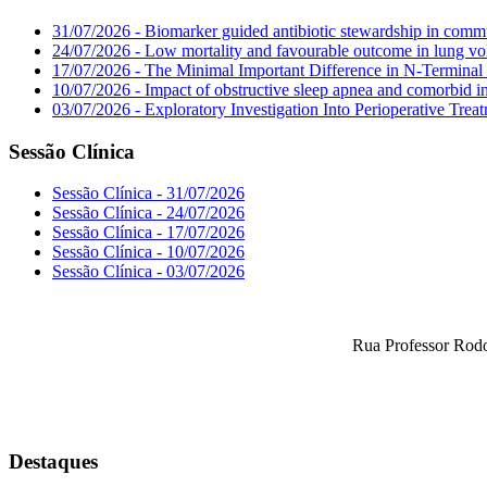
31/07/2026 - Biomarker guided antibiotic stewardship in commu
24/07/2026 - Low mortality and favourable outcome in lung vo
17/07/2026 - The Minimal Important Difference in N-Terminal 
10/07/2026 - Impact of obstructive sleep apnea and comorbid in
03/07/2026 - Exploratory Investigation Into Perioperative Tre
Sessão Clínica
Sessão Clínica - 31/07/2026
Sessão Clínica - 24/07/2026
Sessão Clínica - 17/07/2026
Sessão Clínica - 10/07/2026
Sessão Clínica - 03/07/2026
Rua Professor Rodo
Destaques