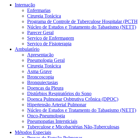
Internação
Enfermarias
Cirurgia Torácica
Programa de Controle de Tuberculose Hospitalar (PCTH
Núcleo de Estudos e Tratamento do Tabagismo (NETT)
Parecer Geral
Serviço de Enfermagem
Serviço de Fisioterapia
Ambulatório
Apresentação
Pneumologia Geral
Cirurgia Torácica
Asma Grave
Broncoscopia
Bronquiectasias
Doenças da Pleura
Distúrbios Respiratórios do Sono
Doença Pulmonar Osbtrutiva Crônica (DPOC)
Hipertensão Arterial Pulmonar
Núcleo de Estudos e Tratamento do Tabagismo (NETT)
Onco-Pneumologia
Pneumopatias Intersticiais
Tuberculose e Micobactérias Não-Tuberculosas
Métodos Especiais
Provas de Função Pulmonar