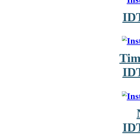
ID
Tim
ID
ID