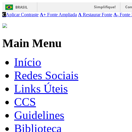
Simplifique!
Com
BRASIL
C
Aplicar Contraste
A+
Fonte Ampliada
A
Restaurar Fonte
A-
Fonte 
Main Menu
Início
Redes Sociais
Links Úteis
CCS
Guidelines
Biblioteca