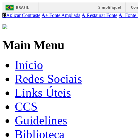
Simplifique!
Com
BRASIL
C
Aplicar Contraste
A+
Fonte Ampliada
A
Restaurar Fonte
A-
Fonte 
Main Menu
Início
Redes Sociais
Links Úteis
CCS
Guidelines
Biblioteca