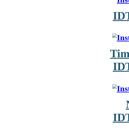
ID
Tim
ID
ID