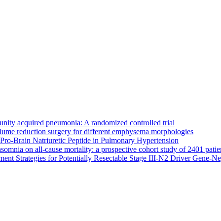
nity acquired pneumonia: A randomized controlled trial
lume reduction surgery for different emphysema morphologies
Pro-Brain Natriuretic Peptide in Pulmonary Hypertension
somnia on all-cause mortality: a prospective cohort study of 2401 patie
atment Strategies for Potentially Resectable Stage III-N2 Driver Gene