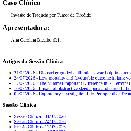
Caso Clínico
Invasão de Traqueia por Tumor de Tireóide
Apresentadora:
Ana Carolina Bicalho (R1)
Artigos da Sessão Clínica
31/07/2026 - Biomarker guided antibiotic stewardship in commu
24/07/2026 - Low mortality and favourable outcome in lung vo
17/07/2026 - The Minimal Important Difference in N-Terminal 
10/07/2026 - Impact of obstructive sleep apnea and comorbid in
03/07/2026 - Exploratory Investigation Into Perioperative Tre
Sessão Clínica
Sessão Clínica - 31/07/2026
Sessão Clínica - 24/07/2026
Sessão Clínica - 17/07/2026