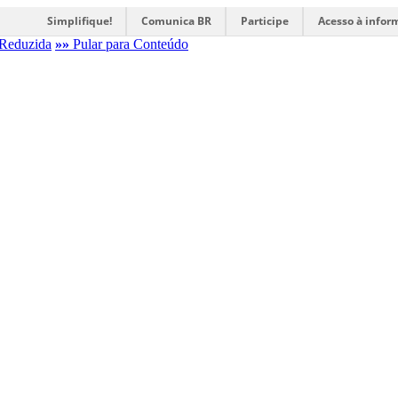
Simplifique!
Comunica BR
Participe
Acesso à infor
Reduzida
»»
Pular para Conteúdo