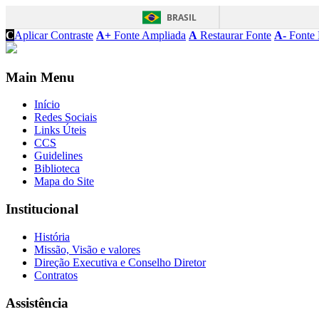
BRASIL
C
Aplicar Contraste
A+
Fonte Ampliada
A
Restaurar Fonte
A-
Fonte 
Main Menu
Início
Redes Sociais
Links Úteis
CCS
Guidelines
Biblioteca
Mapa do Site
Institucional
História
Missão, Visão e valores
Direção Executiva e Conselho Diretor
Contratos
Assistência