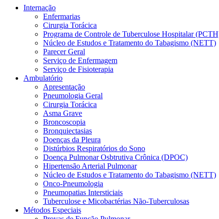
Internação
Enfermarias
Cirurgia Torácica
Programa de Controle de Tuberculose Hospitalar (PCTH
Núcleo de Estudos e Tratamento do Tabagismo (NETT)
Parecer Geral
Serviço de Enfermagem
Serviço de Fisioterapia
Ambulatório
Apresentação
Pneumologia Geral
Cirurgia Torácica
Asma Grave
Broncoscopia
Bronquiectasias
Doenças da Pleura
Distúrbios Respiratórios do Sono
Doença Pulmonar Osbtrutiva Crônica (DPOC)
Hipertensão Arterial Pulmonar
Núcleo de Estudos e Tratamento do Tabagismo (NETT)
Onco-Pneumologia
Pneumopatias Intersticiais
Tuberculose e Micobactérias Não-Tuberculosas
Métodos Especiais
Provas de Função Pulmonar