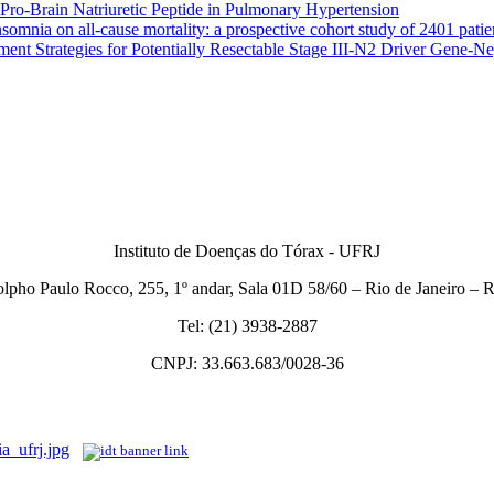
Pro-Brain Natriuretic Peptide in Pulmonary Hypertension
somnia on all-cause mortality: a prospective cohort study of 2401 patie
atment Strategies for Potentially Resectable Stage III-N2 Driver Gene
Instituto de Doenças do Tórax - UFRJ
lpho Paulo Rocco, 255, 1º andar, Sala 01D 58/60 – Rio de Janeiro –
Tel: (21) 3938-2887
CNPJ: 33.663.683/0028-36