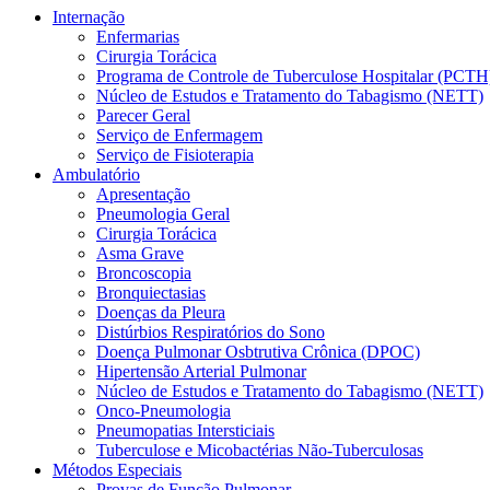
Internação
Enfermarias
Cirurgia Torácica
Programa de Controle de Tuberculose Hospitalar (PCTH
Núcleo de Estudos e Tratamento do Tabagismo (NETT)
Parecer Geral
Serviço de Enfermagem
Serviço de Fisioterapia
Ambulatório
Apresentação
Pneumologia Geral
Cirurgia Torácica
Asma Grave
Broncoscopia
Bronquiectasias
Doenças da Pleura
Distúrbios Respiratórios do Sono
Doença Pulmonar Osbtrutiva Crônica (DPOC)
Hipertensão Arterial Pulmonar
Núcleo de Estudos e Tratamento do Tabagismo (NETT)
Onco-Pneumologia
Pneumopatias Intersticiais
Tuberculose e Micobactérias Não-Tuberculosas
Métodos Especiais
Provas de Função Pulmonar