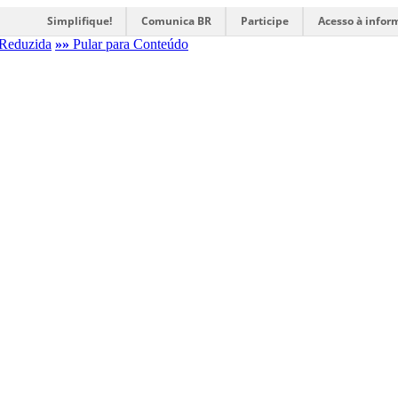
Simplifique!
Comunica BR
Participe
Acesso à infor
Reduzida
»»
Pular para Conteúdo