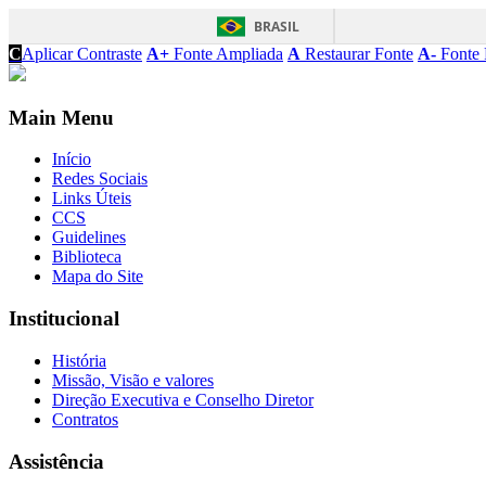
BRASIL
C
Aplicar Contraste
A+
Fonte Ampliada
A
Restaurar Fonte
A-
Fonte 
Main Menu
Início
Redes Sociais
Links Úteis
CCS
Guidelines
Biblioteca
Mapa do Site
Institucional
História
Missão, Visão e valores
Direção Executiva e Conselho Diretor
Contratos
Assistência